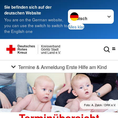
Sie befinden sich auf der
Sprache wechseln zu
deutschen Website
You are on the German website,
you can use the switch to switch to
Alles klar
the English one
Kreisverband
Görlitz Stadt
und Land e.V.
Termine & Anmeldung Erste Hilfe am Kind
Foto: A. Zelck / DRK e.V.
Terminübersicht