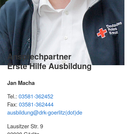
Ansprechpartner
Erste Hilfe Ausbildung
Jan Macha
Tel.:
03581-362452
Fax:
03581-362444
ausbildung@
drk-goerlitz(dot)de
Lausitzer Str. 9
02828 Görlitz