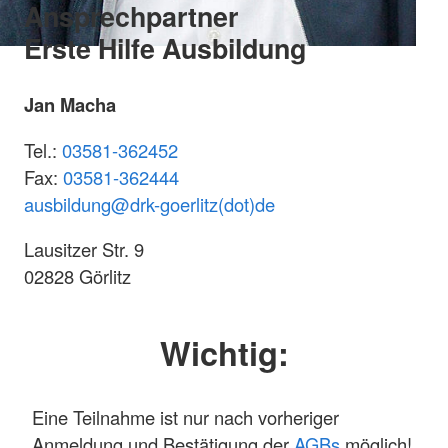
Ansprechpartner
Erste Hilfe Ausbildung
Jan Macha
Tel.:
03581-362452
Fax:
03581-362444
ausbildung@
drk-goerlitz(dot)de
Lausitzer Str. 9
02828 Görlitz
Wichtig:
Eine Teilnahme ist nur nach vorheriger
Anmeldung und Bestätigung der
AGBs
möglich!