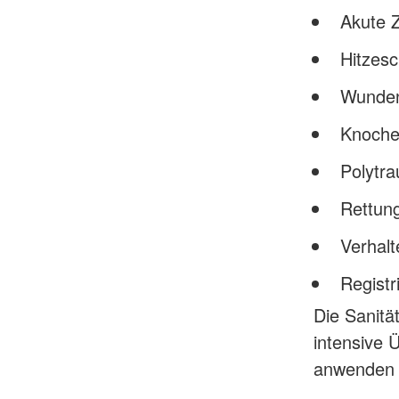
Akute 
Hitzes
Wunden
Knoche
Polytra
Rettun
Verhalt
Registr
Die Sanitä
intensive 
anwenden 