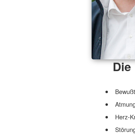
Die
Bewußtl
Atmun
Herz-Kr
Störun