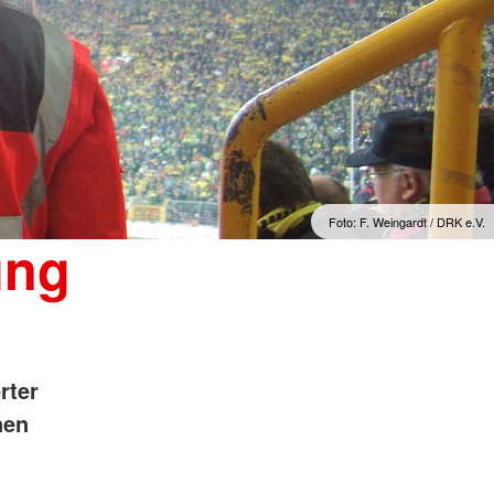
Foto: F. Weingardt / DRK e.V.
ung
rter
nen