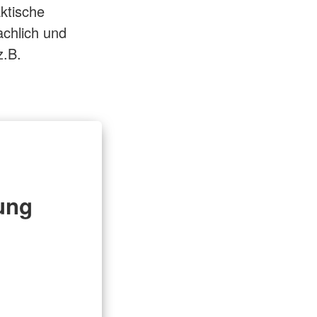
ktische
achlich und
z.B.
ung