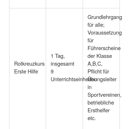
Grundlehrgang
für alle;
Voraussetzung
für
Führerscheine
1 Tag,
der Klasse
Rotkreuzkurs
insgesamt
A,B,C,
Erste Hilfe
9
Pflicht für
Unterrichtseinheiten
Übungsleiter
in
Sportvereinen,
betriebliche
Ersthelfer
etc.