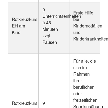
9
Erste Hilfe
Unterrichtseinheiten
Rotkreuzkurs
bei
á 45
EH am
Kindernotfällen
Minuten
Kind
und
zzgl.
Kinderkrankheite
Pausen
Für alle, die
sich im
Rahmen
ihrer
beruflichen
oder
freizeitlichen
Rotkreuzkurs
9
Sportausübung