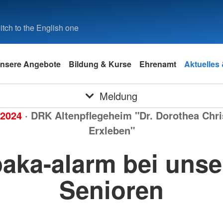
tch to the English one
nsere Angebote
Bildung & Kurse
Ehrenamt
Aktuelles
Meldung
.2024
· DRK Altenpflegeheim "Dr. Dorothea Chri
Erxleben"
paka-alarm bei unse
Senioren