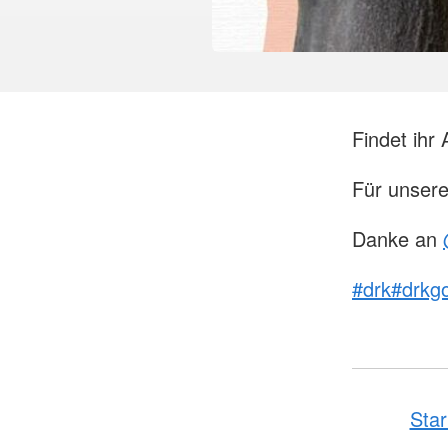
Findet ihr
Für unsere 
Danke an
#drk
#drkgo
Star