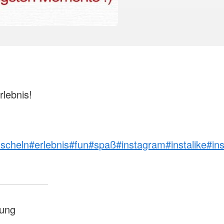
rlebnis!
scheln
#erlebnis
#fun
#spaß
#instagram
#instalike
#in
ung