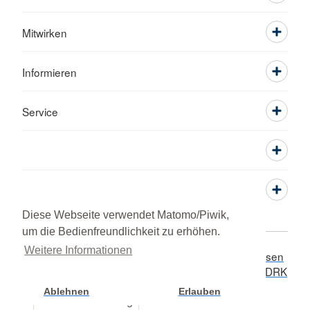
Mitwirken
Informieren
Service
Diese Webseite verwendet Matomo/Piwik,
um die Bedienfreundlichkeit zu erhöhen.
Weitere Informationen
Widerruf / Kündigung
Hinweisgeberschutz
Adressen
Sitemap
Datenschutz
Impressum
RSS-Feed
DRK
intern
© 2026 Kreisverband Görlitz Stadt
Ablehnen
Erlauben
Cookie Einstellung