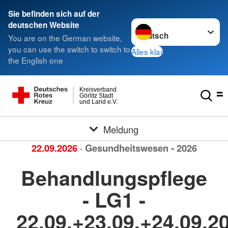
Sie befinden sich auf der
Sprache wechseln zu
deutschen Website
You are on the German website,
you can use the switch to switch to
Alles klar
the English one
Kreisverband
Görlitz Stadt
und Land e.V.
Meldung
22.09.2026
· Gesundheitswesen - 2026
Behandlungspflege
- LG1 -
22.09.+23.09.+24.09.2