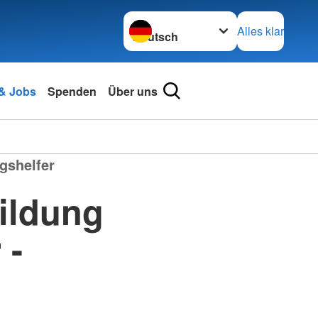
Sprache wechseln zu
Alles klar
 & Jobs
Spenden
Über uns
gshelfer
ildung
 -