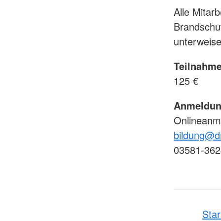
Alle Mitar
Brandschut
unterweise
Teilnahme
125 €
Anmeldun
Onlineanm
bildung@dr
03581-362
Star