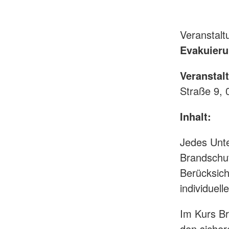
Veranstal
Evakuierun
Veranstal
Straße 9, 
Inhalt:
Jedes Unte
Brandschut
Berücksich
individuel
Im Kurs Br
den siche