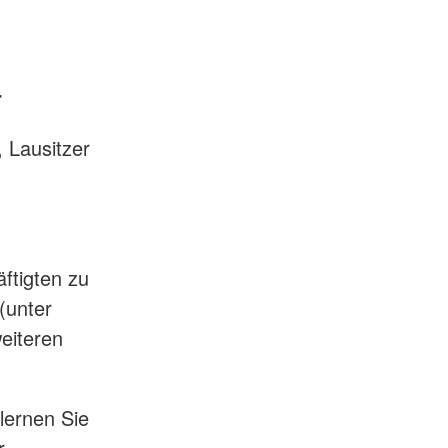
r
 Lausitzer
ftigten zu
(unter
eiteren
lernen Sie
r