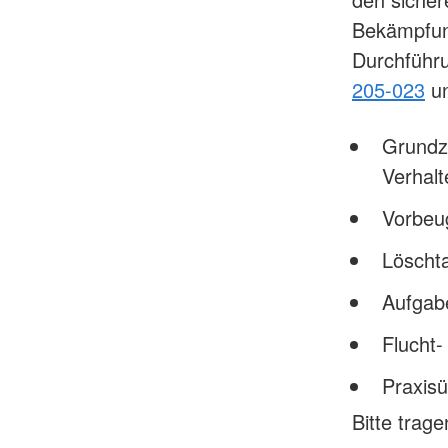
Bekämpfun
Durchführu
205-023
un
Grundz
Verhalt
Vorbeu
Löscht
Aufgab
Flucht
Praxisü
Bitte trag