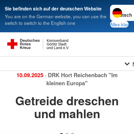
Sprache we
Sie befinden sich auf der deutschen Website
You are on the German website, you can use the
switch to switch to the English one
Alles klar
Kreisverband
Görlitz Stadt
und Land e.V.
10.09.2025
· DRK Hort Reichenbach "Im
kleinen Europa"
Getreide dreschen
und mahlen