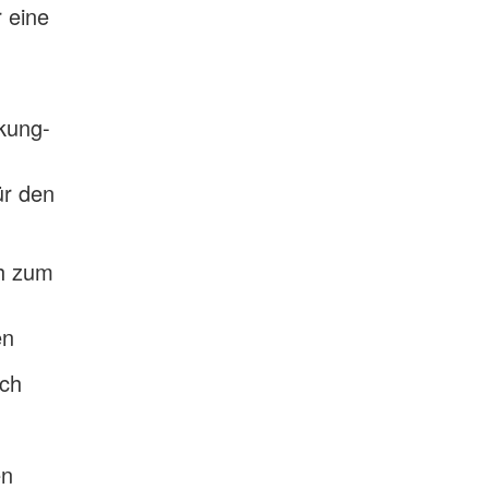
 eine
kung-
ür den
h zum
en
ich
en