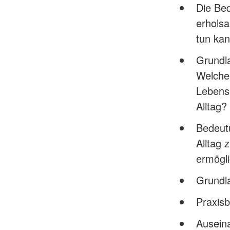
Die Bed
erhols
tun ka
Grundl
Welche
Lebensm
Alltag?
Bedeut
Alltag 
ermögli
Grundla
Praxis
Ausein