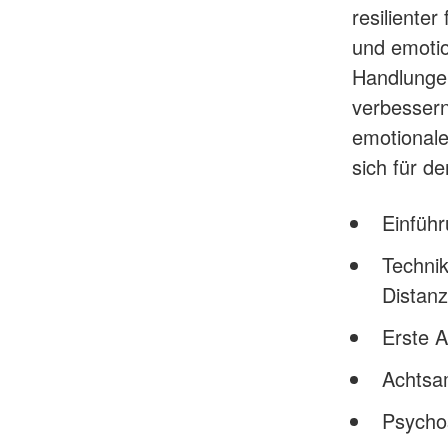
resilienter
und emotio
Handlungen
verbessern 
emotionale
sich für de
Einführ
Technik
Distanz
Erste 
Achtsam
Psycho