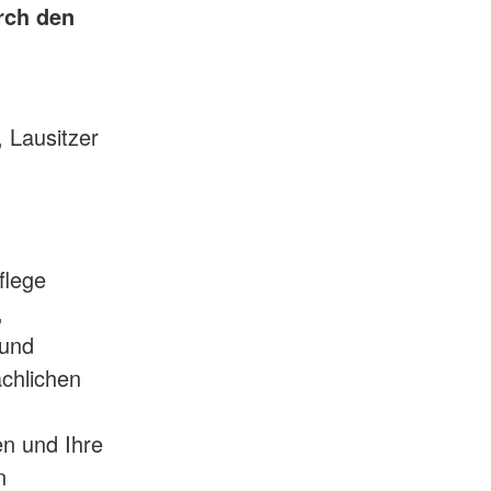
rch den
 Lausitzer
flege
,
 und
achlichen
en und Ihre
n