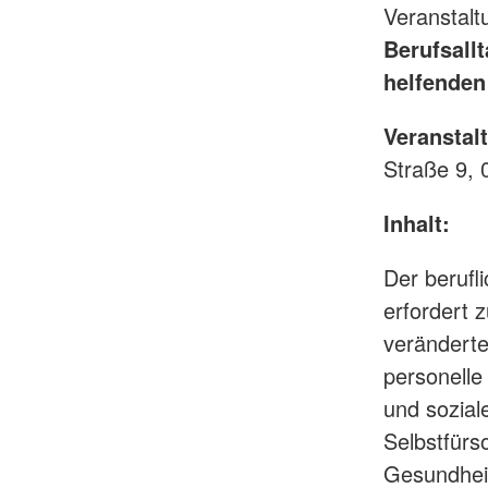
Veranstal
Berufsallt
helfenden 
Veranstal
Straße 9, 
Inhalt:
Der berufl
erfordert 
veränderte
personelle
und sozia
Selbstfürs
Gesundheit