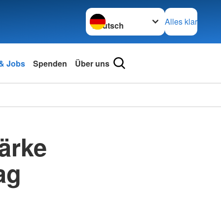
Sprache wechseln zu
Alles klar
 & Jobs
Spenden
Über uns
ärke
ag