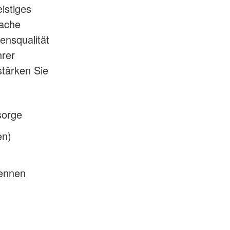
eistiges
fache
ensqualität
hrer
stärken Sie
sorge
en)
kennen