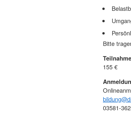
Belastb
Umgang
Persönl
Bitte trag
Teilnahme
155 €
Anmeldun
Onlineanm
bildung@dr
03581-362