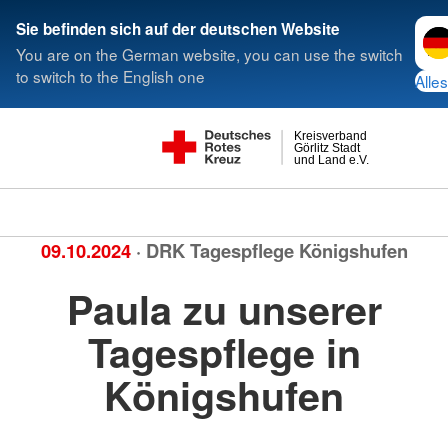
Spra
Sie befinden sich auf der deutschen Website
You are on the German website, you can use the switch
to switch to the English one
Alles
Kreisverband
Görlitz Stadt
und Land e.V.
09.10.2024
· DRK Tagespflege Königshufen
Paula zu unserer
Tagespflege in
Königshufen