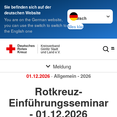
Sie befinden sich auf der
Sprache wechseln zu
deutschen Website
You are on the German website,
you can use the switch to switch to
Alles klar
the English one
Kreisverband
Görlitz Stadt
und Land e.V.
Meldung
01.12.2026
· Allgemein - 2026
Rotkreuz-
Einführungsseminar
- 01.12.2026