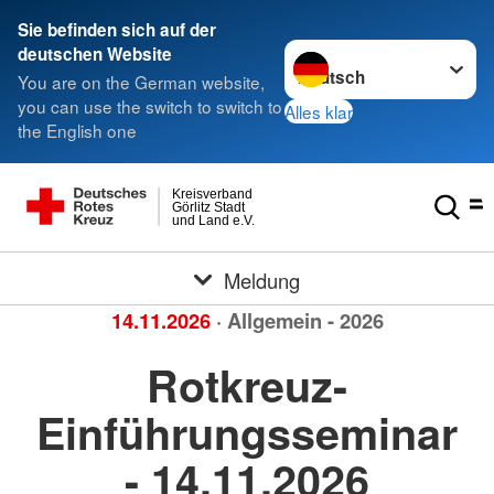
Sie befinden sich auf der
Sprache wechseln zu
deutschen Website
You are on the German website,
you can use the switch to switch to
Alles klar
the English one
Kreisverband
Görlitz Stadt
und Land e.V.
Meldung
14.11.2026
· Allgemein - 2026
Rotkreuz-
Einführungsseminar
- 14.11.2026