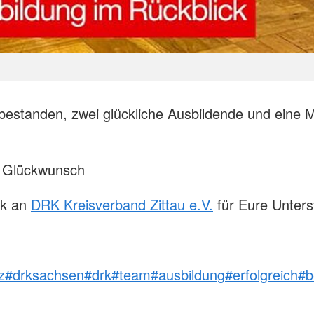
estanden, zwei glückliche Ausbildende und eine
n Glückwunsch
nk an
DRK Kreisverband Zittau e.V.
für Eure Unters
z
#drksachsen
#drk
#team
#ausbildung
#erfolgreich
#b