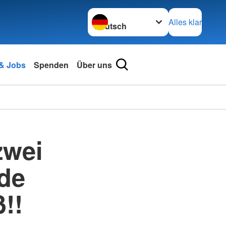
Sprache wechseln zu
Alles klar
 & Jobs
Spenden
Über uns
zwei
nde
!!