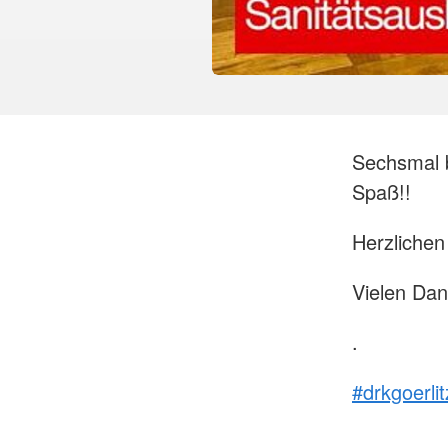
Sechsmal b
Spaß!!
Herzliche
Vielen Da
.
#drkgoerlit