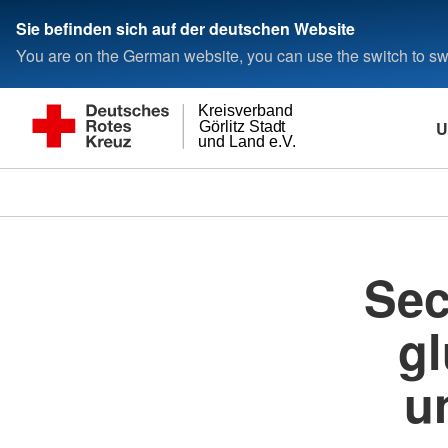
Sie befinden sich auf der deutschen Website
You are on the German website, you can use the switch to swi
Kreisverband
U
Görlitz Stadt
und Land e.V.
Sec
gl
u