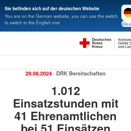
Spra
Sie befinden sich auf der deutschen Website
You are on the German website, you can use the switch
to switch to the English one
Alles
Kreisve
Görlitz 
und Lan
29.08.2024
· DRK Bereitschaften
1.012
Einsatzstunden mit
41 Ehrenamtlichen
bei 51 Einsätzen