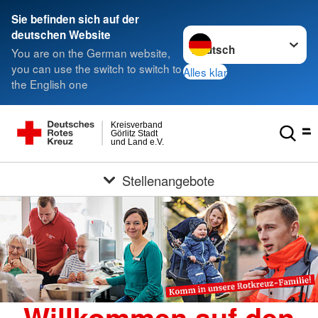
Sie befinden sich auf der
Sprache wechseln zu
deutschen Website
You are on the German website,
you can use the switch to switch to
Alles klar
the English one
Kreisverband
Görlitz Stadt
und Land e.V.
Stellenangebote
Willkommen auf den