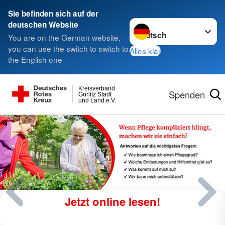
Sie befinden sich auf der
Sprache wechseln zu
deutschen Website
You are on the German website,
you can use the switch to switch to
Alles klar
the English one
Kreisverband
Spenden
Görlitz Stadt
und Land e.V.
Jetzt online lesen!