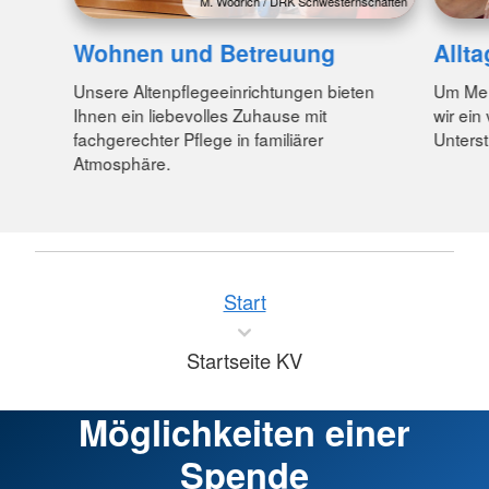
M. Wodrich / DRK Schwesternschaften
Wohnen und Betreuung
Allta
Unsere Altenpflegeeinrichtungen bieten
Um Mens
Ihnen ein liebevolles Zuhause mit
wir ein
fachgerechter Pflege in familiärer
Unterst
Atmosphäre.
Start
Startseite KV
Möglichkeiten einer
Spende