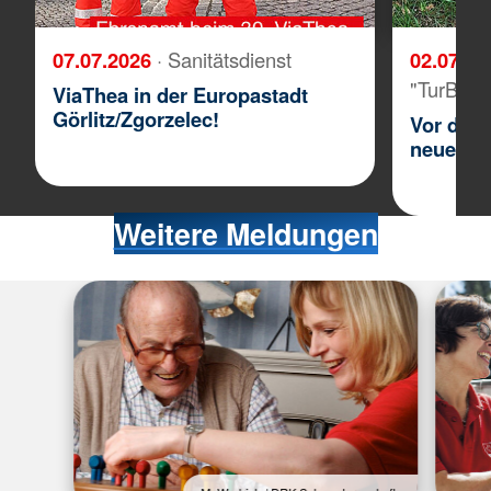
07.07.2026
· Sanitätsdienst
02.07.2
"TurBien
ViaThea in der Europastadt
Görlitz/­Zgorzelec!
Vor drei
neue Gar
Weitere Meldungen