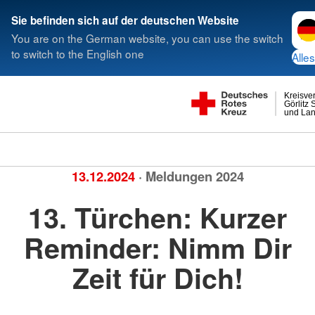
Spra
Sie befinden sich auf der deutschen Website
You are on the German website, you can use the switch
to switch to the English one
Alles
Kreisve
Görlitz 
und Lan
13.12.2024
· Meldungen 2024
13. Türchen: Kurzer
Reminder: Nimm Dir
Zeit für Dich!