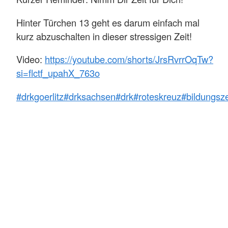
Hinter Türchen 13 geht es darum einfach mal
kurz abzuschalten in dieser stressigen Zeit!
Video:
https://youtube.com/shorts/JrsRvrrOqTw?
si=flctf_upahX_763o
#drkgoerlitz
#drksachsen
#drk
#roteskreuz
#bildungsz