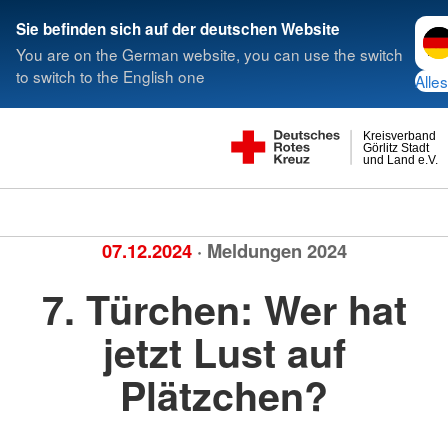
Spra
Sie befinden sich auf der deutschen Website
You are on the German website, you can use the switch
to switch to the English one
Alles
Kreisverband
Görlitz Stadt
und Land e.V.
07.12.2024
· Meldungen 2024
7. Türchen: Wer hat
jetzt Lust auf
Plätzchen?