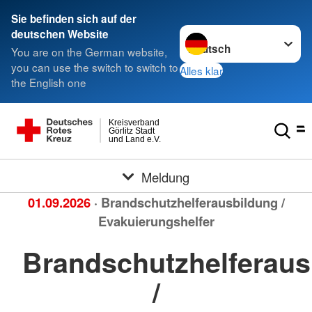
Sie befinden sich auf der
Sprache wechseln zu
deutschen Website
You are on the German website,
you can use the switch to switch to
Alles klar
the English one
Kreisverband
Görlitz Stadt
und Land e.V.
Meldung
01.09.2026
· Brandschutzhelferausbildung /
Evakuierungshelfer
Brandschutzhelferaus
/