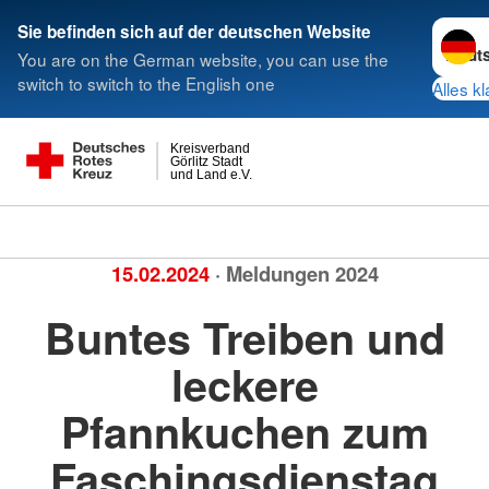
Sprach
Sie befinden sich auf der deutschen Website
You are on the German website, you can use the
switch to switch to the English one
Alles kl
Kreisverband
Görlitz Stadt
und Land e.V.
15.02.2024
· Meldungen 2024
Buntes Treiben und
leckere
Pfannkuchen zum
Faschingsdienstag