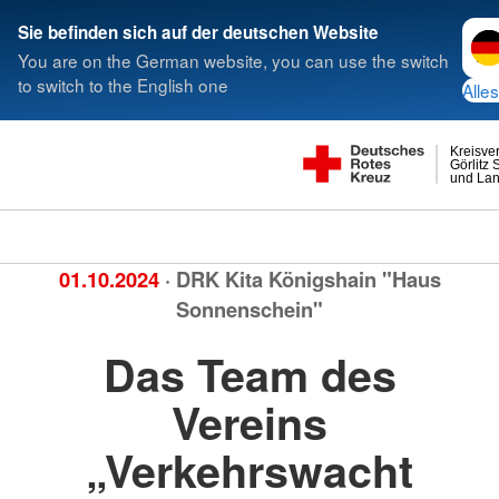
Spra
Sie befinden sich auf der deutschen Website
You are on the German website, you can use the switch
to switch to the English one
Alles
Kreisve
Görlitz 
und Lan
01.10.2024
· DRK Kita Königshain "Haus
Sonnenschein"
Das Team des
Vereins
„Verkehrswacht