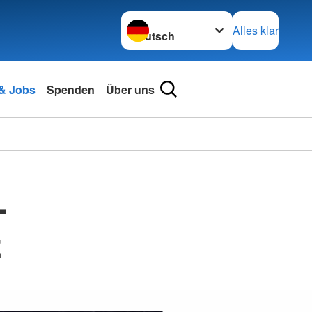
Sprache wechseln zu
Alles klar
 & Jobs
Spenden
Über uns
-
z