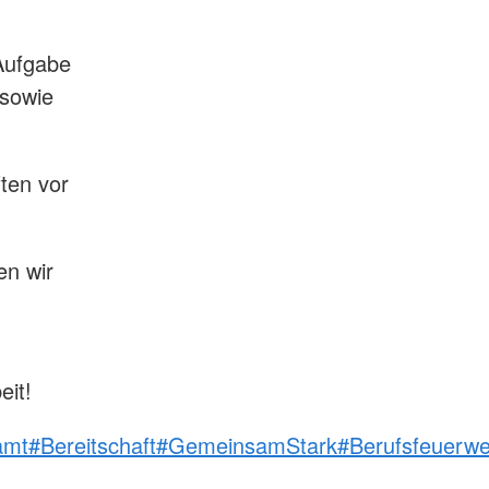
Aufgabe
 sowie
ten vor
en wir
eit!
amt
#Bereitschaft
#GemeinsamStark
#Berufsfeuerw