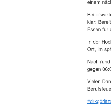
einem näch
Bei erwart
klar: Bere
Essen für 
In der Hoc
Ort, im sp
Nach rund
gegen 06:0
Vielen Da
Berufsfeue
#drkgörlitz