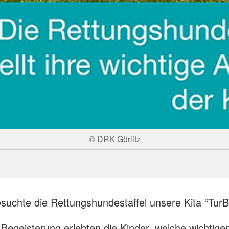
© DRK Görlitz
esuchte die Rettungshundestaffel unsere Kita “Tur
 Begeisterung erlebten die Kinder, welche wichtig