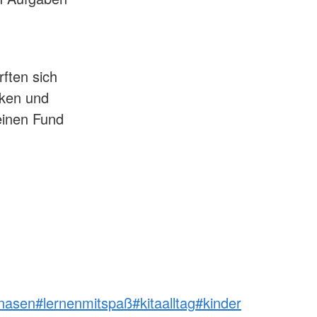
ften sich
cken und
einen Fund
lnasen
#lernenmitspaß
#kitaalltag
#kinder