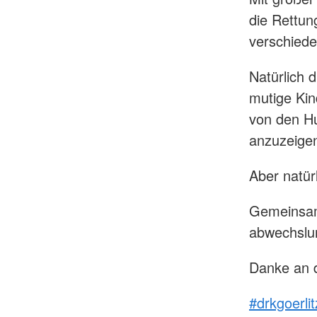
die Rettu
verschiede
Natürlich 
mutige Ki
von den H
anzuzeigen
Aber natür
Gemeinsam 
abwechslu
Danke an d
#drkgoerlit