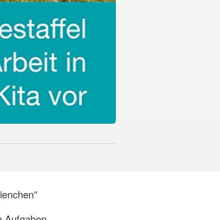
Bienchen”
en Aufgaben