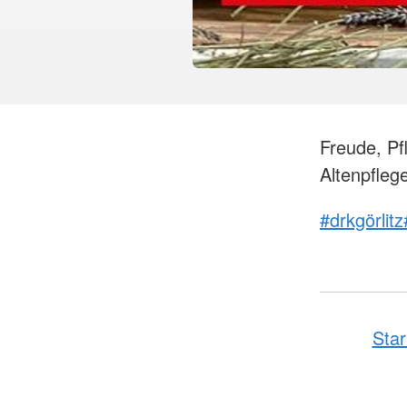
Freude, Pf
Altenpfleg
#drkgörlitz
Star