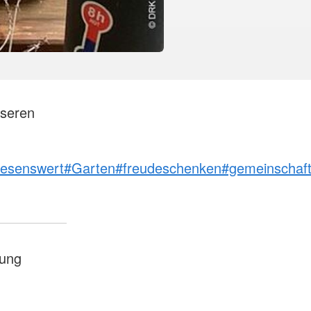
nseren
lesenswert
#Garten
#freudeschenken
#gemeinschaft
ung