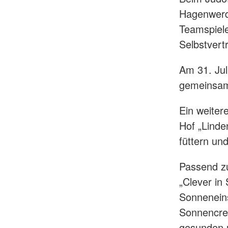
Hagenwerde
Teamspiele
Selbstvert
Am 31. Jul
gemeinsam
Ein weiter
Hof „Linden
füttern un
Passend z
„Clever in
Sonneneins
Sonnencrem
gesunden 