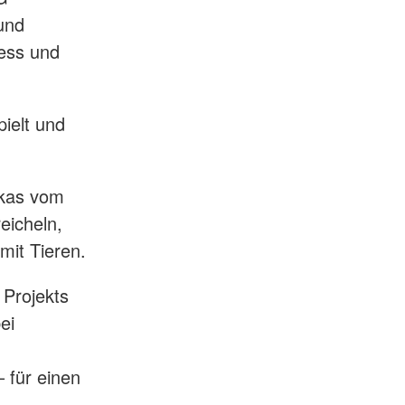
und
ness und
ielt und
akas vom
eicheln,
mit Tieren.
Projekts
ei
 für einen