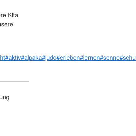
re Kita
nsere
ght
#aktiv
#alpaka
#judo
#erleben
#lernen
#sonne
#schu
ung