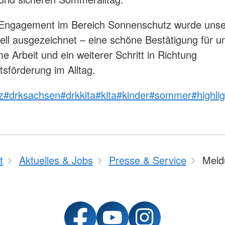
 Engagement im Bereich Sonnenschutz wurde unse
ziell ausgezeichnet – eine schöne Bestätigung für u
 Arbeit und ein weiterer Schritt in Richtung
sförderung im Alltag.
z
#drksachsen
#drkkita
#kita
#kinder
#sommer
#highli
t
Aktuelles & Jobs
Presse & Service
Meld