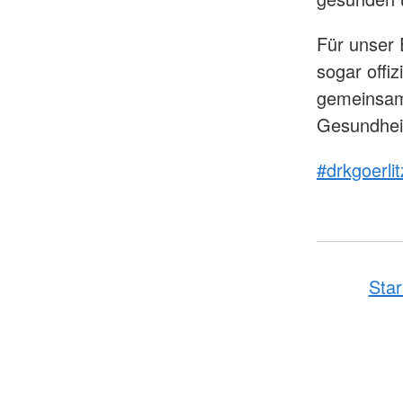
Für unser
sogar offi
gemeinsame
Gesundheit
#drkgoerlit
Star