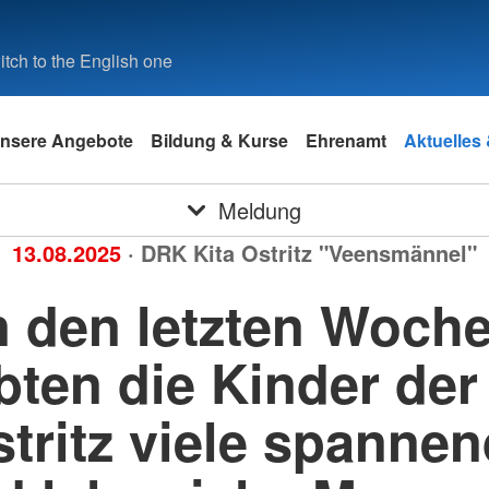
tch to the English one
nsere Angebote
Bildung & Kurse
Ehrenamt
Aktuelles
Meldung
13.08.2025
· DRK Kita Ostritz "Veensmännel"
n den letzten Woch
bten die Kinder der
tritz viele spanne