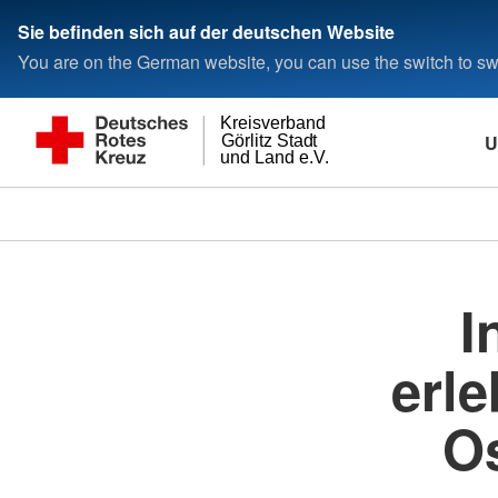
Sie befinden sich auf der deutschen Website
You are on the German website, you can use the switch to swi
Kreisverband
U
Görlitz Stadt
und Land e.V.
I
erle
Os