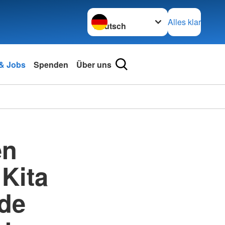
Sprache wechseln zu
Alles klar
 & Jobs
Spenden
Über uns
en
 Kita
nde