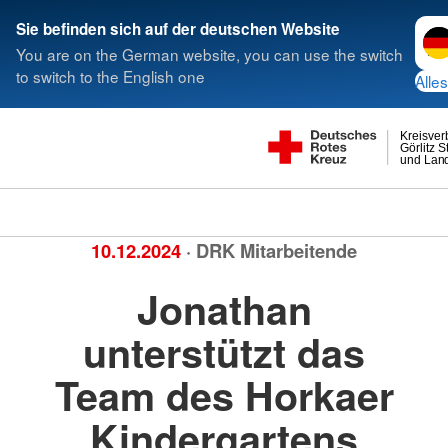
Spra
Sie befinden sich auf der deutschen Website
You are on the German website, you can use the switch
to switch to the English one
Alles
Kreisve
Görlitz S
und Land
10.12.2024
· DRK Mitarbeitende
Jonathan
unterstützt das
Team des Horkaer
Kindergartens