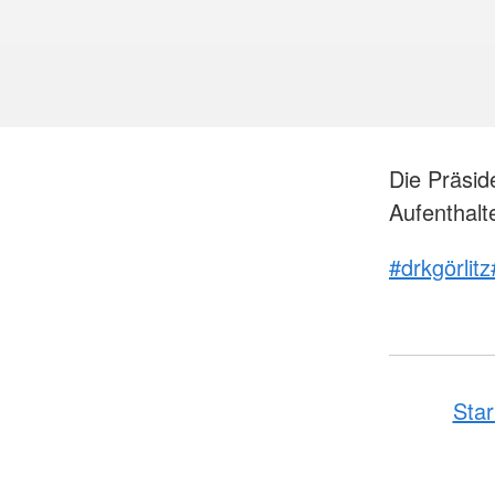
Die Präsi
Aufenthalt
#drkgörlitz
Star