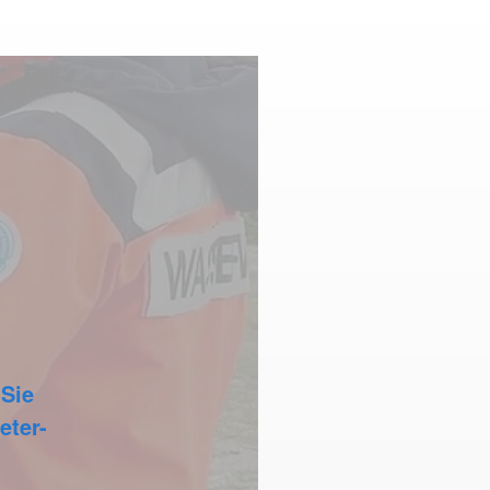
 Sie
eter-