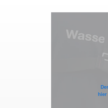
Der
hier