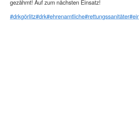
gezähmt! Auf zum nächsten Einsatz!
#drkgörlitz
#drk
#ehrenamtliche
#rettungssanitäter
#ei