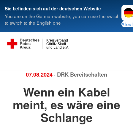
Sprac
Sie befinden sich auf der deutschen Website
You are on the German website, you can use the switch
to switch to the English one
Alles 
Kreisverband
Görlitz Stadt
und Land e.V.
07.08.2024
· DRK Bereitschaften
Wenn ein Kabel
meint, es wäre eine
Schlange