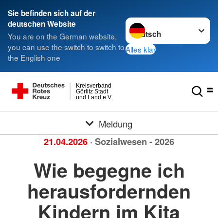
Sie befinden sich auf der
Sprache wechseln zu
deutschen Website
You are on the German website,
you can use the switch to switch to
Alles klar
the English one
Kreisverband
Görlitz Stadt
und Land e.V.
Meldung
21.04.2026
· Sozialwesen - 2026
Wie begegne ich
herausfordernden
Kindern im Kita