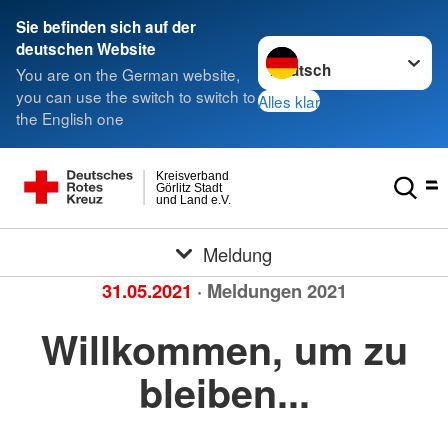
Sie befinden sich auf der
Sprache wechseln zu
deutschen Website
You are on the German website,
you can use the switch to switch to
Alles klar
the English one
Kreisverband
Görlitz Stadt
und Land e.V.
Meldung
31.05.2021
· Meldungen 2021
Willkommen, um zu
bleiben...