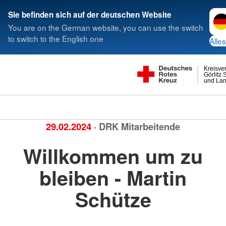
Spra
Sie befinden sich auf der deutschen Website
You are on the German website, you can use the switch
to switch to the English one
Alles
Kreisve
Görlitz 
und Lan
29.02.2024
· DRK Mitarbeitende
Willkommen um zu
bleiben - Martin
Schütze