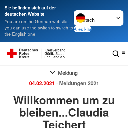
Sie befinden sich auf der
Sprache wechseln zu
deutschen Website
You are on the German website,
you can use the switch to switch to
Alles klar
the English one
Kreisverband
Görlitz Stadt
und Land e.V.
Meldung
04.02.2021
· Meldungen 2021
Willkommen um zu
bleiben...Claudia
Teichert