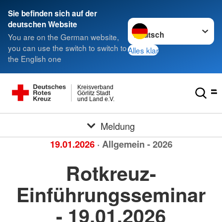
Sie befinden sich auf der
Sprache wechseln zu
deutschen Website
You are on the German website,
you can use the switch to switch to
Alles klar
the English one
Kreisverband
Görlitz Stadt
und Land e.V.
Meldung
19.01.2026
· Allgemein - 2026
Rotkreuz-
Einführungsseminar
- 19.01.2026