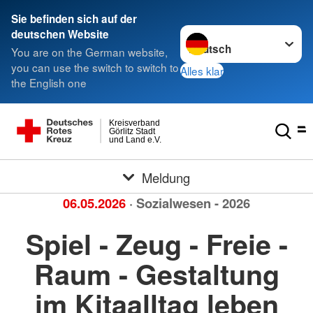
Sie befinden sich auf der
Sprache wechseln zu
deutschen Website
You are on the German website,
you can use the switch to switch to
Alles klar
the English one
Kreisverband
Görlitz Stadt
und Land e.V.
Meldung
06.05.2026
· Sozialwesen - 2026
Spiel - Zeug - Freie -
Raum - Gestaltung
im Kitaalltag leben