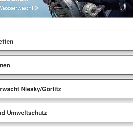
etten
onen
wacht Niesky/Görlitz
nd Umweltschutz