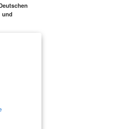
 Deutschen
n und
e