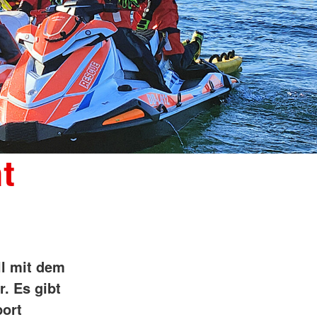
t
ll mit dem
. Es gibt
port