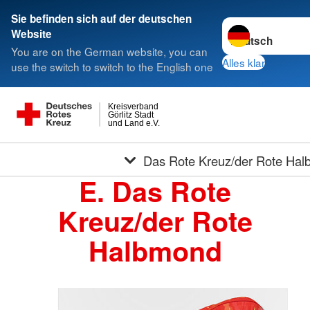
Sie befinden sich auf der deutschen
Sprache wechseln
Website
You are on the German website, you can
Alles klar
use the switch to switch to the English one
Kreisverband
Görlitz Stadt
und Land e.V.
Das Rote Kreuz/der Rote Ha
E. Das Rote
Kreuz/der Rote
Halbmond