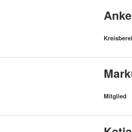
Anke
Kreisbere
Mark
Mitglied
Katj