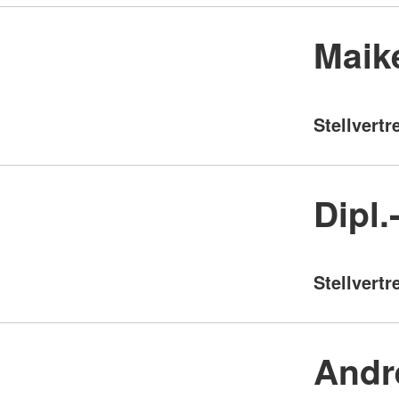
Maik
Stellvertr
Dipl.
Stellvertr
Andr