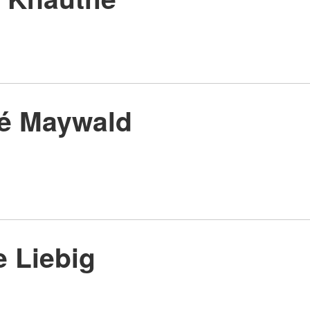
é Maywald
e Liebig