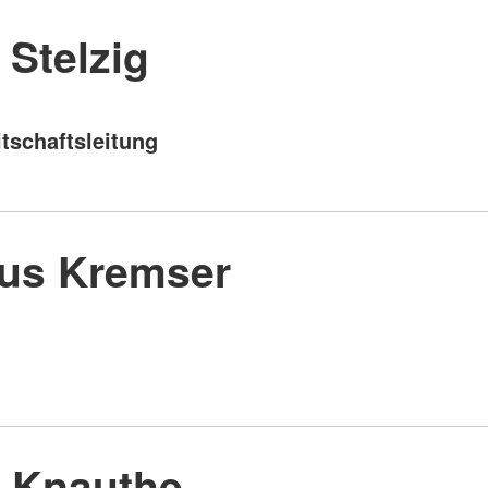
 Stelzig
itschaftsleitung
us Kremser
a Knauthe