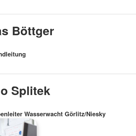
as Böttger
ndleitung
o Splitek
enleiter Wasserwacht Görlitz/Niesky