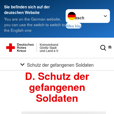
Sie befinden sich auf der
Sprache wechseln zu
deutschen Website
You are on the German website,
you can use the switch to switch to
Alles klar
the English one
Kreisverband
Görlitz Stadt
und Land e.V.
Schutz der gefangenen Soldaten
D. Schutz der
gefangenen
Soldaten