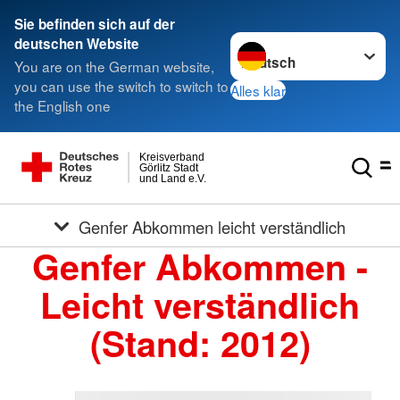
Sie befinden sich auf der
Sprache wechseln zu
deutschen Website
You are on the German website,
you can use the switch to switch to
Alles klar
the English one
Kreisverband
Görlitz Stadt
und Land e.V.
Genfer Abkommen leicht verständlich
Genfer Abkommen -
Leicht verständlich
(Stand: 2012)