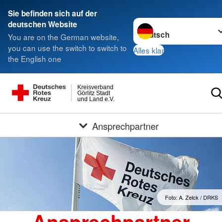
Sie befinden sich auf der
Sprache wechseln zu
deutschen Website
You are on the German website,
you can use the switch to switch to
Alles klar
the English one
Kreisverband
Görlitz Stadt
und Land e.V.
Ansprechpartner
Foto: A. Zelck / DRKS
Ansprechpartner