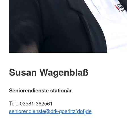
Susan Wagenblaß
Seniorendienste stationär
Tel.: 03581-362561
seniorendienste@
drk-goerlitz(dot)de