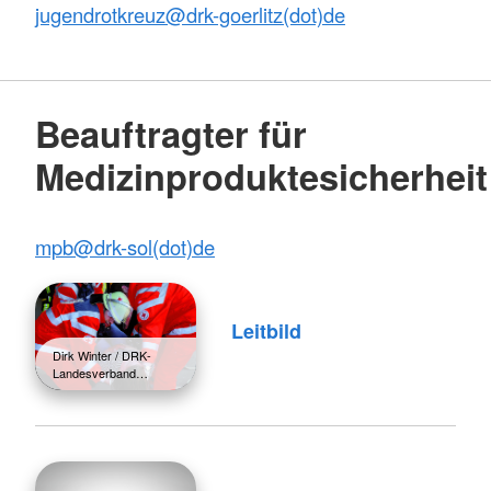
jugendrotkreuz@
drk-goerlitz(dot)de
Beauftragter für
Medizinproduktesicherheit
mpb@
drk-sol(dot)de
Leitbild
Dirk Winter / DRK-
Landesverband…