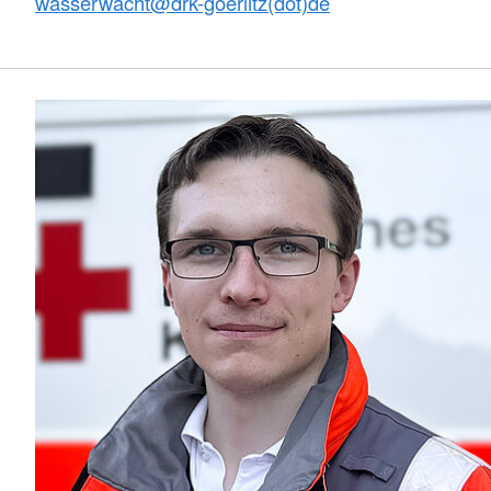
wasserwacht@
drk-goerlitz(dot)de