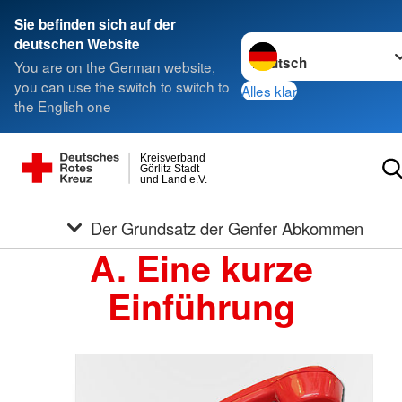
Sie befinden sich auf der
Sprache wechseln zu
deutschen Website
You are on the German website,
you can use the switch to switch to
Alles klar
the English one
Kreisverband
Görlitz Stadt
und Land e.V.
Der Grundsatz der Genfer Abkommen
A. Eine kurze
Einführung