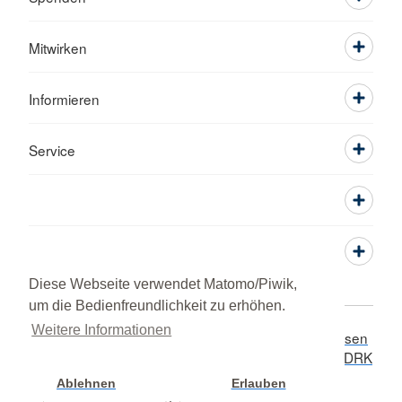
Mitwirken
Informieren
Service
Diese Webseite verwendet Matomo/Piwik,
um die Bedienfreundlichkeit zu erhöhen.
Weitere Informationen
Widerruf / Kündigung
Hinweisgeberschutz
Adressen
Sitemap
Datenschutz
Impressum
RSS-Feed
DRK
intern
© 2026 Kreisverband Görlitz Stadt
Ablehnen
Erlauben
Cookie Einstellung