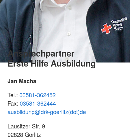
Ansprechpartner
Erste Hilfe Ausbildung
Jan Macha
Tel.:
03581-362452
Fax:
03581-362444
ausbildung@
drk-goerlitz(dot)de
Lausitzer Str. 9
02828 Görlitz