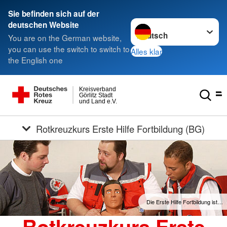
Sie befinden sich auf der
Sprache wechseln zu
deutschen Website
You are on the German website,
you can use the switch to switch to
Alles klar
the English one
Kreisverband
Görlitz Stadt
und Land e.V.
Rotkreuzkurs Erste Hilfe Fortbildung (BG)
Die Erste Hilfe Fortbildung ist…
Rotkreuzkurs Erste