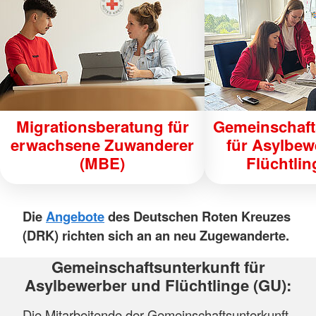
Migrationsberatung für
Gemeinschaft
erwachsene Zuwanderer
für Asylbew
(MBE)
Flüchtlin
Die
Angebote
des Deutschen Roten Kreuzes
(DRK) richten sich an an neu Zugewanderte.
Gemeinschaftsunterkunft für
Asylbewerber und Flüchtlinge (GU):
Die Mitarbeitende der Gemeinschaftsunterkunft