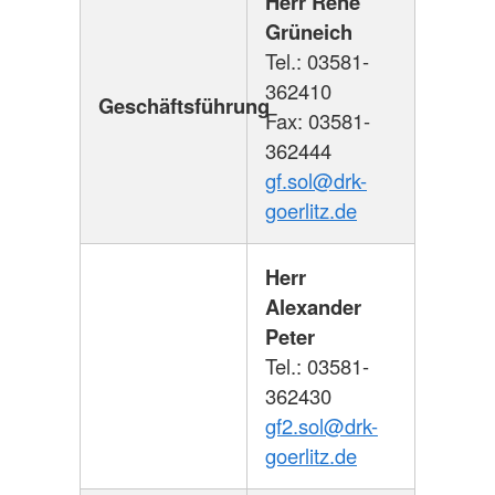
Herr René
Grüneich
Tel.: 03581-
362410
Geschäftsführung
Fax: 03581-
362444
gf.sol@drk-
goerlitz.de
Herr
Alexander
Peter
Tel.: 03581-
362430
gf2.sol@drk-
goerlitz.de