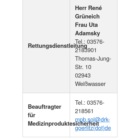
Herr René
Grüneich
Frau Uta
Adamsky
Tel.: 03576-
Rettungsdienstleitung
2183901
Thomas-Jung-
Str. 10
02943
Weißwasser
Tel.: 03576-
Beauftragter
218561
für
mpb.sol@
drk-
Medizinproduktesicherheit
goerlitz(dot)de