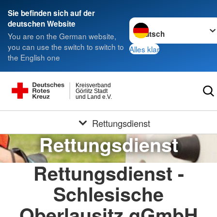
Sie befinden sich auf der
Sprache wechseln zu
deutschen Website
You are on the German website,
you can use the switch to switch to
Alles klar
the English one
Kreisverband
Görlitz Stadt
und Land e.V.
Rettungsdienst
Rettungsdienst
Rettungsdienst -
Schlesische
Oberlausitz gGmbH