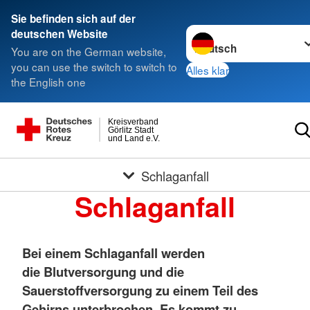
Sie befinden sich auf der
Sprache wechseln zu
deutschen Website
You are on the German website,
you can use the switch to switch to
Alles klar
the English one
Kreisverband
Görlitz Stadt
und Land e.V.
Schlaganfall
Schlaganfall
Bei einem Schlaganfall werden
die Blutversorgung und die
Sauerstoffversorgung zu einem Teil des
Gehirns unterbrochen. Es kommt zu