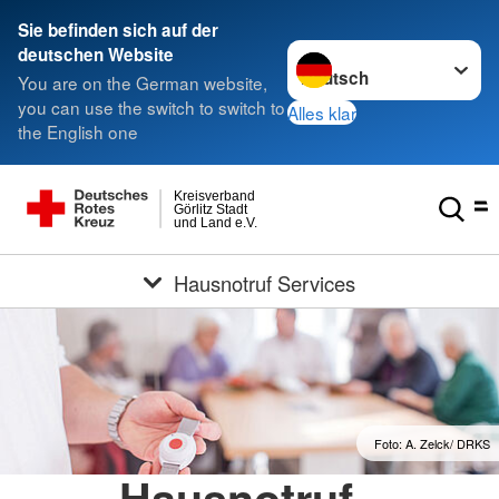
Sie befinden sich auf der
Sprache wechseln zu
deutschen Website
You are on the German website,
you can use the switch to switch to
Alles klar
the English one
Kreisverband
Görlitz Stadt
und Land e.V.
Hausnotruf Services
Foto: A. Zelck/ DRKS
Hausnotruf -