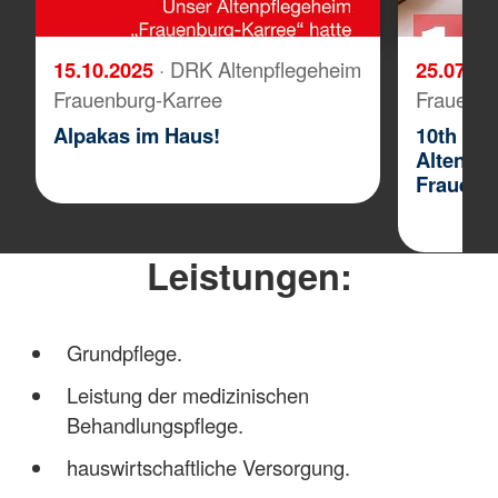
15.10.2025
· DRK Altenpflegeheim
25.07.2
Frauenburg-Karree
Frauenbu
Alpakas im Haus!
10th Ann
Altenpf
Frauenb
Leistungen:
Grundpflege.
Leistung der medizinischen
Behandlungspflege.
hauswirtschaftliche Versorgung.