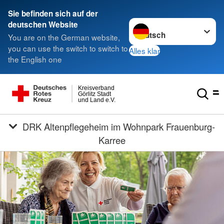
Sie befinden sich auf der
Sprache wechseln zu
deutschen Website
You are on the German website,
you can use the switch to switch to
Alles klar
the English one
Kreisverband
Görlitz Stadt
und Land e.V.
DRK Altenpflegeheim im Wohnpark Frauenburg-
Karree